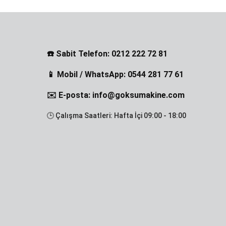
☎️ Sabit Telefon: 0212 222 72 81
📱 Mobil / WhatsApp: 0544 281 77 61
✉️ E-posta: info@goksumakine.com
🕒 Çalışma Saatleri: Hafta İçi 09:00 - 18:00