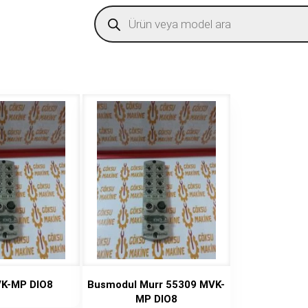
Products
search
VK-MP DIO8
Busmodul Murr 55309 MVK-
MP DIO8