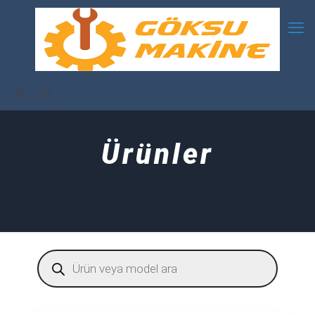
Ürünler
Products
search