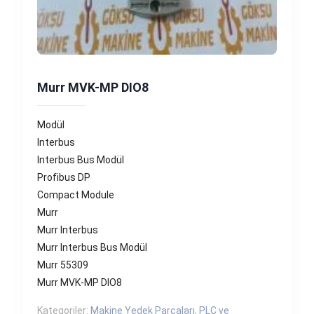
Murr MVK-MP DIO8
Modül
Interbus
Interbus Bus Modül
Profibus DP
Compact Module
Murr
Murr Interbus
Murr Interbus Bus Modül
Murr 55309
Murr MVK-MP DIO8
Kategoriler:
Makine Yedek Parçaları
,
PLC ve