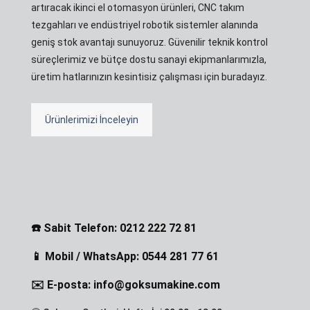
artıracak ikinci el otomasyon ürünleri, CNC takım
tezgahları ve endüstriyel robotik sistemler alanında
geniş stok avantajı sunuyoruz. Güvenilir teknik kontrol
süreçlerimiz ve bütçe dostu sanayi ekipmanlarımızla,
üretim hatlarınızın kesintisiz çalışması için buradayız.
Ürünlerimizi İnceleyin
☎️ Sabit Telefon: 0212 222 72 81
📱 Mobil / WhatsApp: 0544 281 77 61
✉️ E-posta: info@goksumakine.com