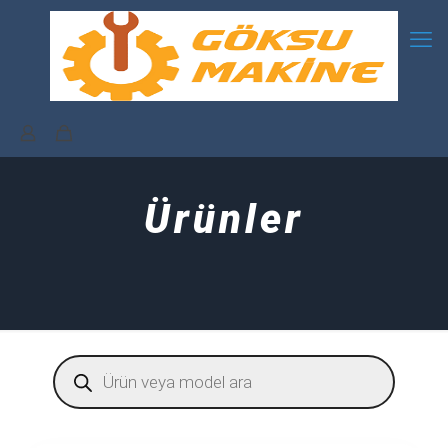
Ürünler
Products
search