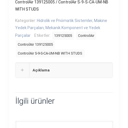
ControlAir 139125005 / ControlAir S-9-S-CA-UM-NB
WITH STUDS
Kategoriler:
Hidrolik ve Pnömatik Sistemler
,
Makine
Yedek Parçaları
,
Mekanik Komponent ve Yedek
Parçalar
Etiketler:
139125005
ControlAir
ControlAir 139125005
ControlAir S-9-S-CA-UM-NB WITH STUDS
Açıklama
İlgili ürünler