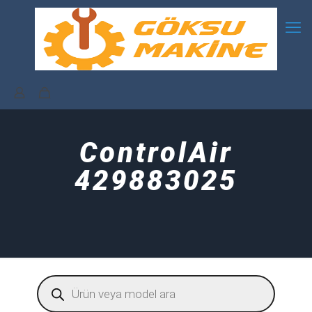
ControlAir
429883025
Products
search