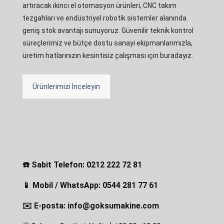
artıracak ikinci el otomasyon ürünleri, CNC takım
tezgahları ve endüstriyel robotik sistemler alanında
geniş stok avantajı sunuyoruz. Güvenilir teknik kontrol
süreçlerimiz ve bütçe dostu sanayi ekipmanlarımızla,
üretim hatlarınızın kesintisiz çalışması için buradayız.
Ürünlerimizi İnceleyin
☎️ Sabit Telefon: 0212 222 72 81
📱 Mobil / WhatsApp: 0544 281 77 61
✉️ E-posta: info@goksumakine.com