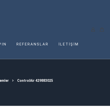
PIN
REFERANSLAR
İLETİŞİM
temler
ControlAir 429883025