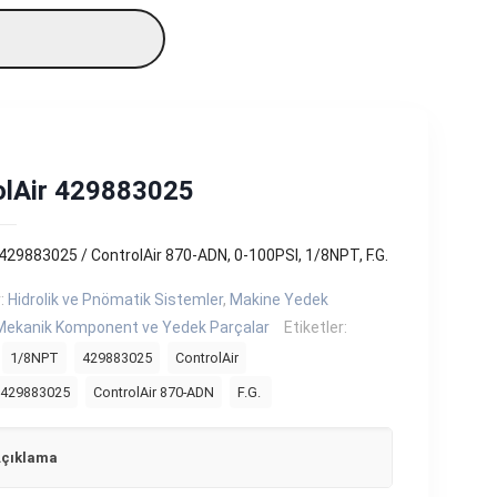
olAir 429883025
 429883025 / ControlAir 870-ADN, 0-100PSI, 1/8NPT, F.G.
r:
Hidrolik ve Pnömatik Sistemler
,
Makine Yedek
Mekanik Komponent ve Yedek Parçalar
Etiketler:
1/8NPT
429883025
ControlAir
r 429883025
ControlAir 870-ADN
F.G.
çıklama