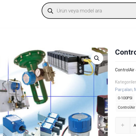
Products
search
Contr
ControlAir
Kategorile
Parçaları
,
0-100PSI
ControlAi
A