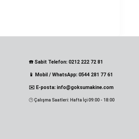
☎️ Sabit Telefon: 0212 222 72 81
📱 Mobil / WhatsApp: 0544 281 77 61
✉️ E-posta: info@goksumakine.com
🕒 Çalışma Saatleri: Hafta İçi 09:00 - 18:00