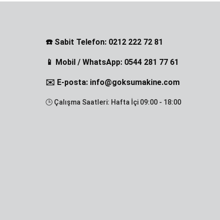
☎️ Sabit Telefon: 0212 222 72 81
📱 Mobil / WhatsApp: 0544 281 77 61
✉️ E-posta: info@goksumakine.com
🕒 Çalışma Saatleri: Hafta İçi 09:00 - 18:00