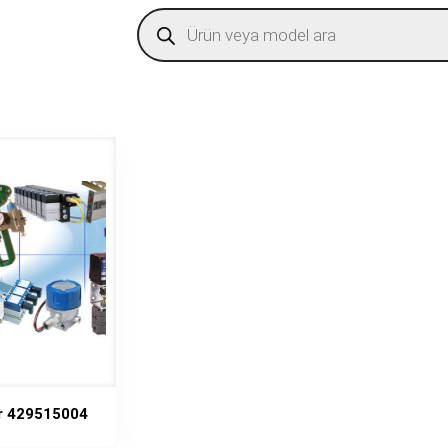
Products
search
ir 429515004