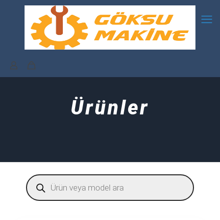
Ürünler
Products
search