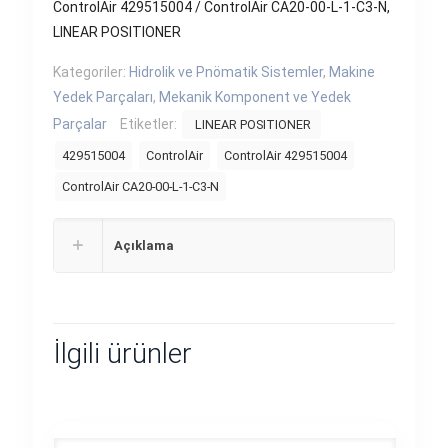
ControlAir 429515004 / ControlAir CA20-00-L-1-C3-N,
LINEAR POSITIONER
Kategoriler:
Hidrolik ve Pnömatik Sistemler
,
Makine
Yedek Parçaları
,
Mekanik Komponent ve Yedek
Parçalar
Etiketler:
LINEAR POSITIONER
429515004
ControlAir
ControlAir 429515004
ControlAir CA20-00-L-1-C3-N
Açıklama
İlgili ürünler