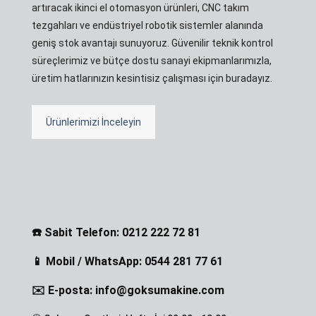
artıracak ikinci el otomasyon ürünleri, CNC takım
tezgahları ve endüstriyel robotik sistemler alanında
geniş stok avantajı sunuyoruz. Güvenilir teknik kontrol
süreçlerimiz ve bütçe dostu sanayi ekipmanlarımızla,
üretim hatlarınızın kesintisiz çalışması için buradayız.
Ürünlerimizi İnceleyin
☎️ Sabit Telefon: 0212 222 72 81
📱 Mobil / WhatsApp: 0544 281 77 61
✉️ E-posta: info@goksumakine.com