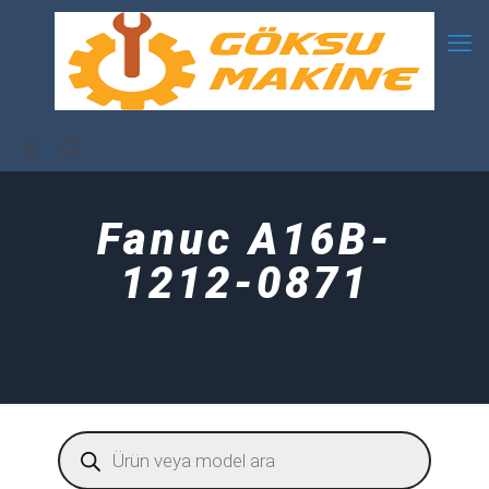
Fanuc A16B-
1212-0871
Products
search