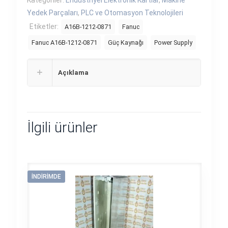
Kategoriler:
Endüstriyel Elektronik Kartlar
,
Makine
Yedek Parçaları
,
PLC ve Otomasyon Teknolojileri
Etiketler:
A16B-1212-0871
Fanuc
Fanuc A16B-1212-0871
Güç Kaynağı
Power Supply
Açıklama
İlgili ürünler
İNDIRIMDE