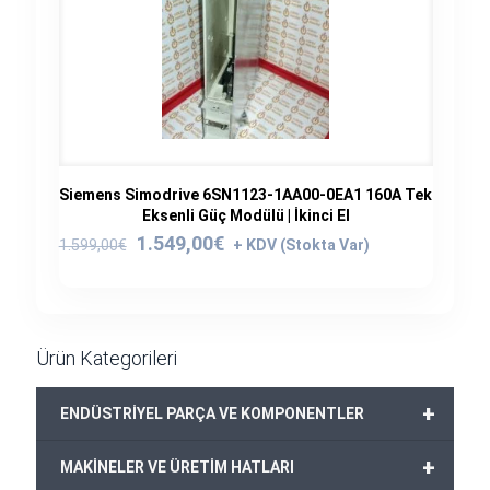
Siemens Simodrive 6SN1123-1AA00-0EA1 160A Tek
Eksenli Güç Modülü | İkinci El
Orijinal
Şu
1.549,00
€
1.599,00
€
fiyat:
andaki
1.599,00€.
fiyat:
1.549,00€.
Ürün Kategorileri
+
ENDÜSTRİYEL PARÇA VE KOMPONENTLER
+
MAKİNELER VE ÜRETİM HATLARI