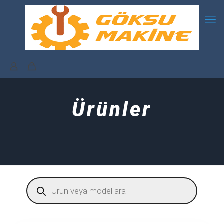
Ürünler
Products
search