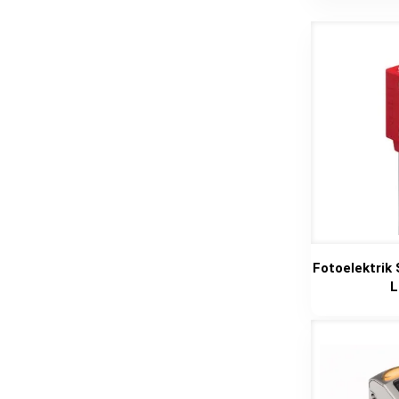
Fotoelektrik
L