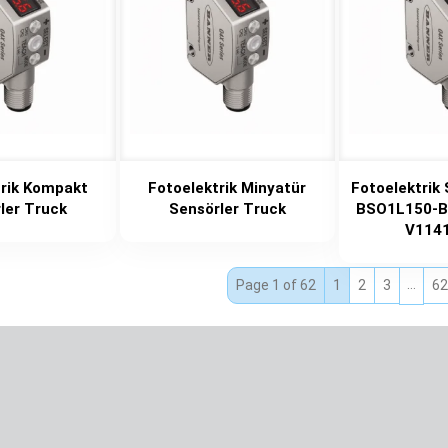
trik Kompakt
Fotoelektrik Minyatür
Fotoelektrik
ler Truck
Sensörler Truck
BSO1L150-B
V1141
…
Page 1 of 62
1
2
3
62