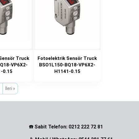
 Sensör Truck
Fotoelektrik Sensör Truck
Q18-VP6X2-
BSO1L150-BQ18-VP6X2-
-0.15
H1141-0.15
İleri »
☎️ Sabit Telefon: 0212 222 72 81