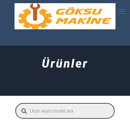
Ürünler
Products
search