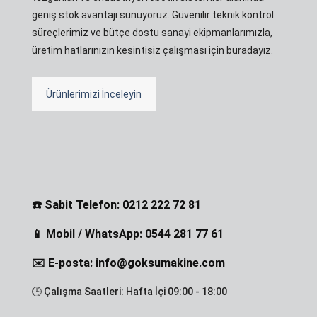
geniş stok avantajı sunuyoruz. Güvenilir teknik kontrol
süreçlerimiz ve bütçe dostu sanayi ekipmanlarımızla,
üretim hatlarınızın kesintisiz çalışması için buradayız.
Ürünlerimizi İnceleyin
☎️ Sabit Telefon: 0212 222 72 81
📱 Mobil / WhatsApp: 0544 281 77 61
✉️ E-posta: info@goksumakine.com
🕒 Çalışma Saatleri: Hafta İçi 09:00 - 18:00