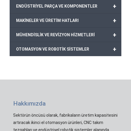
+
ENDÜSTRİYEL PARÇA VE KOMPONENTLER
+
MAKİNELER VE ÜRETİM HATLARI
+
MÜHENDİSLİK VE REVİZYON HİZMETLERİ
+
OTOMASYON VE ROBOTİK SİSTEMLER
Hakkımızda
Sektörün öncüsü olarak, fabrikaların üretim kapasitesini
artıracak ikinci el otomasyon ürünleri, CNC takım
tezgahları ve endüstriyel robotik sistemler alanında