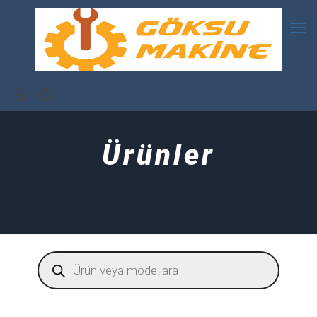
Ürünler
Products
search