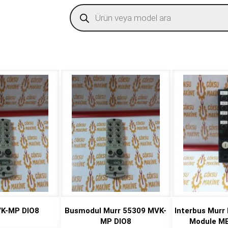
Products
search
VK-MP DIO8
Busmodul Murr 55309 MVK-
Interbus Murr 
MP DIO8
Module MB