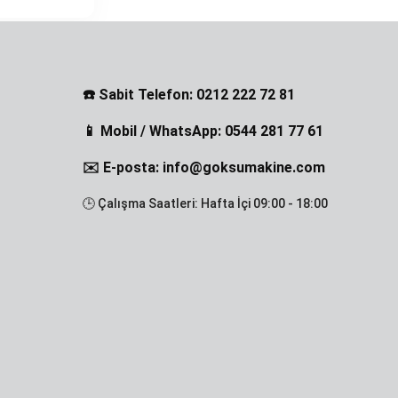
☎️ Sabit Telefon: 0212 222 72 81
📱 Mobil / WhatsApp: 0544 281 77 61
✉️ E-posta: info@goksumakine.com
🕒 Çalışma Saatleri: Hafta İçi 09:00 - 18:00