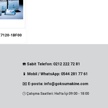
E7120-1BF00
☎️ Sabit Telefon: 0212 222 72 81
📱 Mobil / WhatsApp: 0544 281 77 61
✉️ E-posta: info@goksumakine.com
🕒 Çalışma Saatleri: Hafta İçi 09:00 - 18:00