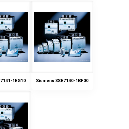
E7141-1EG10
Siemens 3SE7140-1BF00