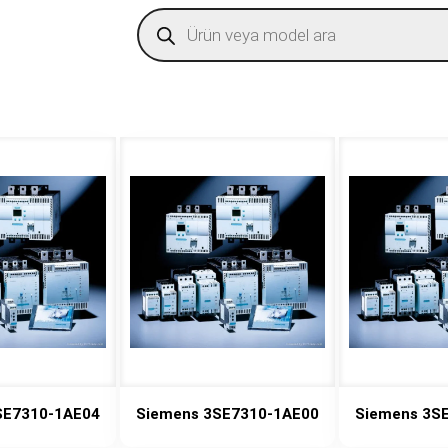
Products
search
SE7310-1AE04
Siemens 3SE7310-1AE00
Siemens 3S