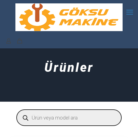
Ürünler
Products
search