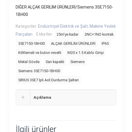
DİĞER ALÇAK GERİLİM ÜRÜNLERİ/Siemens 3SE7150-
1BH00
Kategoriler:
Endüstriyel Elektrik ve Şalt
,
Makine Yedek
Parçaları
Etiketler:
25m'ye kadar
2NC+1NO kontak
3SE7150-1BH00
ALÇAK GERİLİM ÜRÜNLERİ
IP65
Kilitlemeli ve buton resetli
M20 x 1.5 Kablo Girişi
Metal Gövde
Sarı kapaklı
Siemens
Siemens 3SE7150-1BH00
SIRIUS 3SE7 İpli Acil Durdurma Şalteri
Açıklama
İlgili ürünler