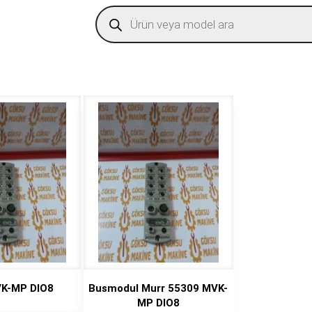
Products
search
VK-MP DIO8
Busmodul Murr 55309 MVK-
MP DIO8