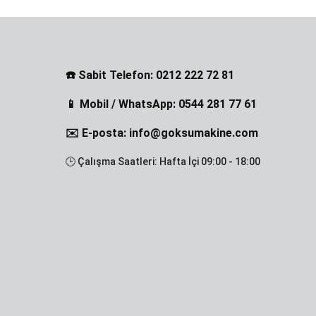
☎️ Sabit Telefon: 0212 222 72 81
📱 Mobil / WhatsApp: 0544 281 77 61
✉️ E-posta: info@goksumakine.com
🕒 Çalışma Saatleri: Hafta İçi 09:00 - 18:00