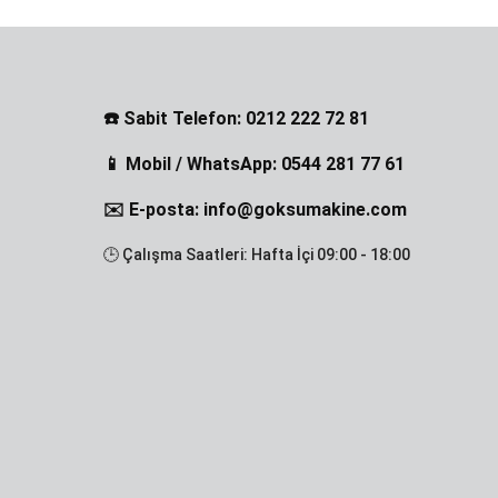
☎️ Sabit Telefon: 0212 222 72 81
📱 Mobil / WhatsApp: 0544 281 77 61
✉️ E-posta: info@goksumakine.com
🕒 Çalışma Saatleri: Hafta İçi 09:00 - 18:00