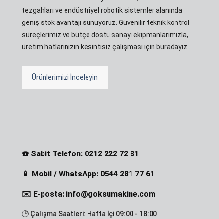
tezgahları ve endüstriyel robotik sistemler alanında
geniş stok avantajı sunuyoruz. Güvenilir teknik kontrol
süreçlerimiz ve bütçe dostu sanayi ekipmanlarımızla,
üretim hatlarınızın kesintisiz çalışması için buradayız.
Ürünlerimizi İnceleyin
☎️ Sabit Telefon: 0212 222 72 81
📱 Mobil / WhatsApp: 0544 281 77 61
✉️ E-posta: info@goksumakine.com
🕒 Çalışma Saatleri: Hafta İçi 09:00 - 18:00