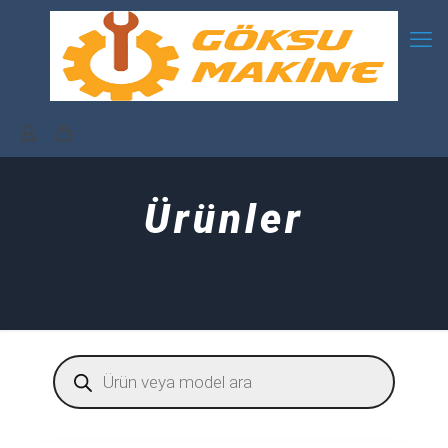
Ürünler
Products
search