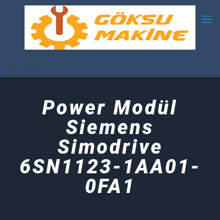
Power Modül
Siemens
Simodrive
6SN1123-1AA01-
0FA1