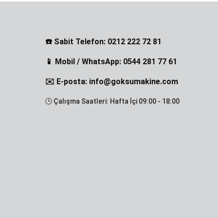
☎️ Sabit Telefon: 0212 222 72 81
📱 Mobil / WhatsApp: 0544 281 77 61
✉️ E-posta: info@goksumakine.com
🕒 Çalışma Saatleri: Hafta İçi 09:00 - 18:00