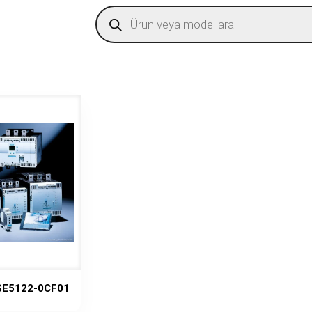
Products
search
SE5122-0CF01