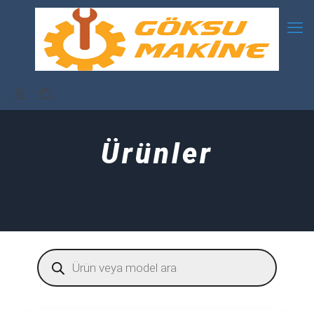
Ürünler
Products
search