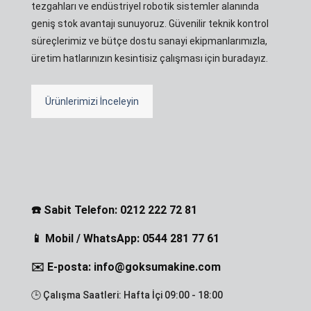
tezgahları ve endüstriyel robotik sistemler alanında
geniş stok avantajı sunuyoruz. Güvenilir teknik kontrol
süreçlerimiz ve bütçe dostu sanayi ekipmanlarımızla,
üretim hatlarınızın kesintisiz çalışması için buradayız.
Ürünlerimizi İnceleyin
☎️ Sabit Telefon: 0212 222 72 81
📱 Mobil / WhatsApp: 0544 281 77 61
✉️ E-posta: info@goksumakine.com
🕒 Çalışma Saatleri: Hafta İçi 09:00 - 18:00