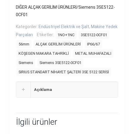
DİĞER ALÇAK GERİLİM ÜRÜNLERİ/Siemens 3SE5122-
0CF01
Kategoriler:
Endüstriyel Elektrik ve Şalt
,
Makine Yedek
Parçaları
Etiketler:
1NO+1NC
3SE5122-0CF01
56mm
ALÇAK GERİLİM ÜRÜNLERİ
IP66/67
KÖŞEGEN MAKARA TAHRİKLİ
METAL MUHAFAZALI
Siemens
Siemens 3SE5122-0CF01
SIRIUS STANDART NİHAYET ŞALTERİ 3SE 5122 SERİSİ
Açıklama
İlgili ürünler