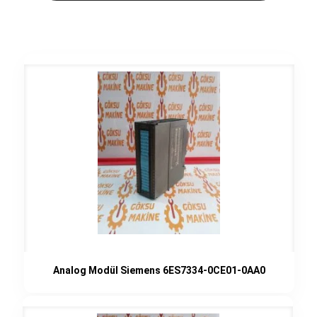
Analog Modül Siemens 6ES7334-0CE01-0AA0