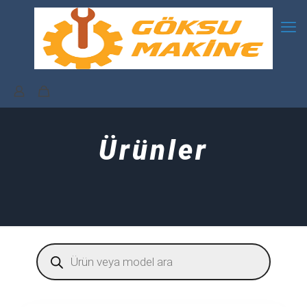
Ürünler
Products
search