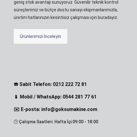
geniş stok avantajı sunuyoruz. Güvenilir teknik kontrol
süreçlerimiz ve bütçe dostu sanayi ekipmanlarımızla,
üretim hatlarınızın kesintisiz çalışması için buradayız.
Ürünlerimizi İnceleyin
☎️ Sabit Telefon: 0212 222 72 81
📱 Mobil / WhatsApp: 0544 281 77 61
✉️ E-posta: info@goksumakine.com
🕒 Çalışma Saatleri: Hafta İçi 09:00 - 18:00