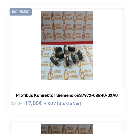
İNDIRIMDE
Profibus Konnektör Siemens 6ES7972-0BB40-0XA0
Orijinal
Şu
17,00
€
23,00
€
fiyat:
andaki
23,00€.
fiyat:
17,00€.