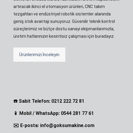
artıracak ikinci el otomasyon ürünleri, CNC takım
tezgahları ve endüstriyel robotik sistemler alanında
geniş stok avantajı sunuyoruz. Güvenilir teknik kontrol
süreçlerimiz ve bütçe dostu sanayi ekipmanlarımızla,
üretim hatlarınızın kesintisiz çalışması için buradayız.
Ürünlerimizi İnceleyin
☎️ Sabit Telefon: 0212 222 72 81
📱 Mobil / WhatsApp: 0544 281 77 61
✉️ E-posta: info@goksumakine.com