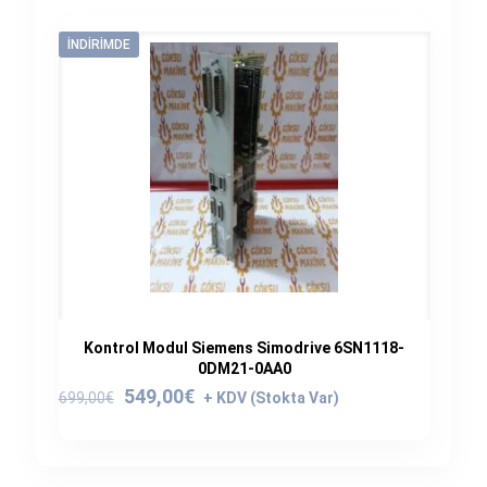
İNDIRIMDE
Kontrol Modul Siemens Simodrive 6SN1118-
0DM21-0AA0
Orijinal
Şu
549,00
€
699,00
€
fiyat:
andaki
699,00€.
fiyat:
549,00€.