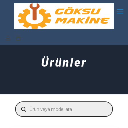
Ürünler
Products
search