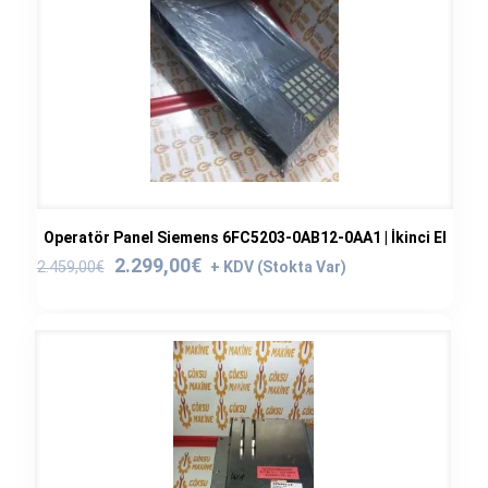
Operatör Panel Siemens 6FC5203-0AB12-0AA1 | İkinci El
Orijinal
Şu
2.299,00
€
2.459,00
€
fiyat:
andaki
2.459,00€.
fiyat:
2.299,00€.