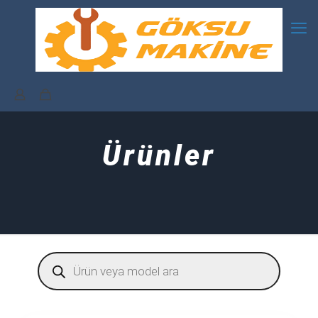
Ürünler
Products
search