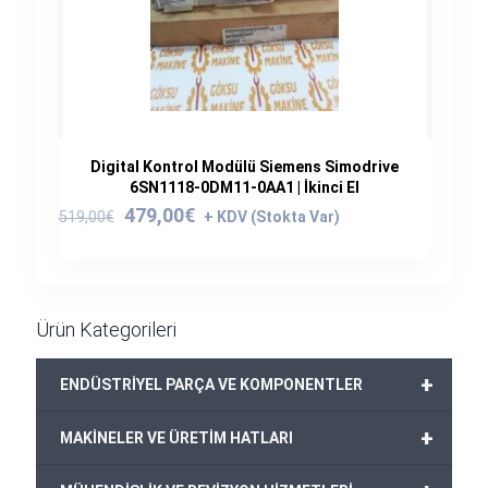
Digital Kontrol Modülü Siemens Simodrive
6SN1118-0DM11-0AA1 | İkinci El
Orijinal
Şu
479,00
€
519,00
€
fiyat:
andaki
519,00€.
fiyat:
479,00€.
Ürün Kategorileri
+
ENDÜSTRİYEL PARÇA VE KOMPONENTLER
+
MAKİNELER VE ÜRETİM HATLARI