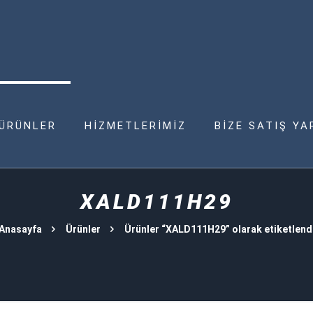
ÜRÜNLER
HİZMETLERİMİZ
BİZE SATIŞ YA
XALD111H29
Anasayfa
Ürünler
Ürünler “XALD111H29” olarak etiketlend