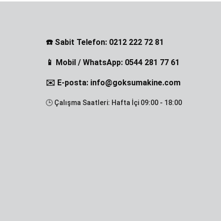
☎️ Sabit Telefon: 0212 222 72 81
📱 Mobil / WhatsApp: 0544 281 77 61
✉️ E-posta: info@goksumakine.com
🕒 Çalışma Saatleri: Hafta İçi 09:00 - 18:00