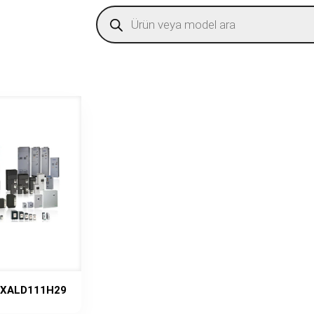
Products
search
 XALD111H29