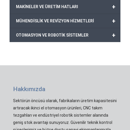
+
MAKİNELER VE ÜRETİM HATLARI
+
MÜHENDİSLİK VE REVİZYON HİZMETLERİ
+
OTOMASYON VE ROBOTİK SİSTEMLER
Hakkımızda
Sektörün öncüsü olarak, fabrikaların üretim kapasitesini
artıracak ikinci el otomasyon ürünleri, CNC takım
tezgahları ve endüstriyel robotik sistemler alanında
geniş stok avantajı sunuyoruz. Güvenilir teknik kontrol
süreçlerimiz ve bütçe dostu sanayi ekipmanlarımızla,