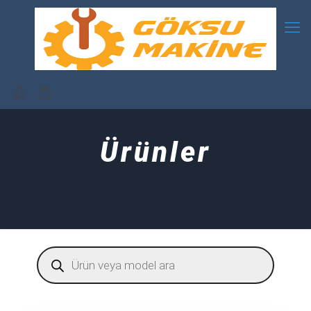
Ürünler
Products
search