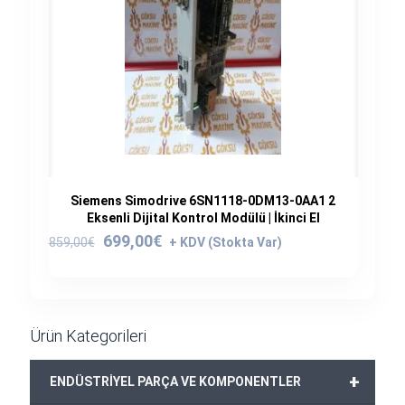
Siemens Simodrive 6SN1118-0DM13-0AA1 2
Eksenli Dijital Kontrol Modülü | İkinci El
Orijinal
Şu
699,00
€
859,00
€
fiyat:
andaki
859,00€.
fiyat:
699,00€.
Ürün Kategorileri
+
ENDÜSTRİYEL PARÇA VE KOMPONENTLER