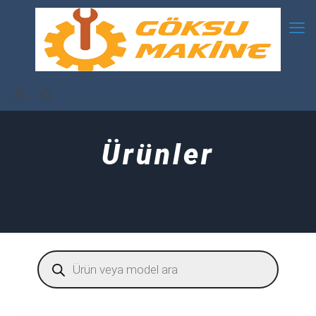
Ürünler
Products
search