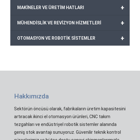
+
MAKİNELER VE ÜRETİM HATLARI
+
MÜHENDİSLİK VE REVİZYON HİZMETLERİ
+
OTOMASYON VE ROBOTİK SİSTEMLER
Hakkımızda
Sektörün öncüsü olarak, fabrikaların üretim kapasitesini
artıracak ikinci el otomasyon ürünleri, CNC takım
tezgahları ve endüstriyel robotik sistemler alanında
geniş stok avantajı sunuyoruz. Güvenilir teknik kontrol
süreçlerimiz ve bütçe dostu sanayi ekipmanlarımızla,