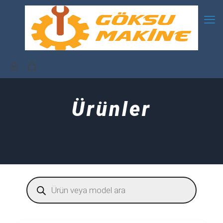
Ürünler
Products
search