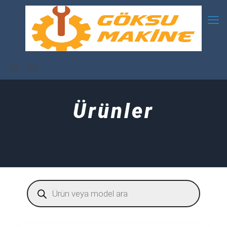
Ürünler
Products
search