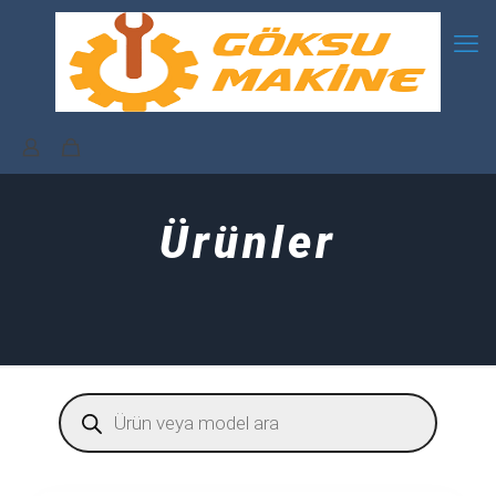
Ürünler
Products
search