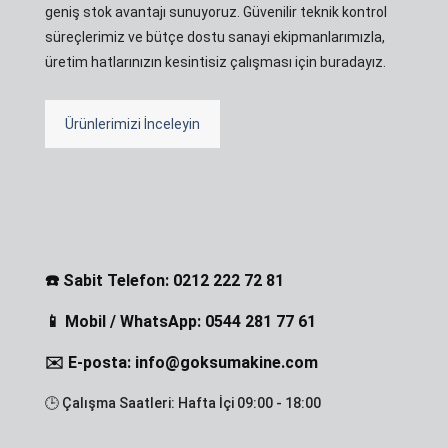
geniş stok avantajı sunuyoruz. Güvenilir teknik kontrol
süreçlerimiz ve bütçe dostu sanayi ekipmanlarımızla,
üretim hatlarınızın kesintisiz çalışması için buradayız.
Ürünlerimizi İnceleyin
☎️ Sabit Telefon: 0212 222 72 81
📱 Mobil / WhatsApp: 0544 281 77 61
✉️ E-posta: info@goksumakine.com
🕒 Çalışma Saatleri: Hafta İçi 09:00 - 18:00