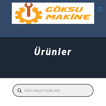
Ürünler
Products
search