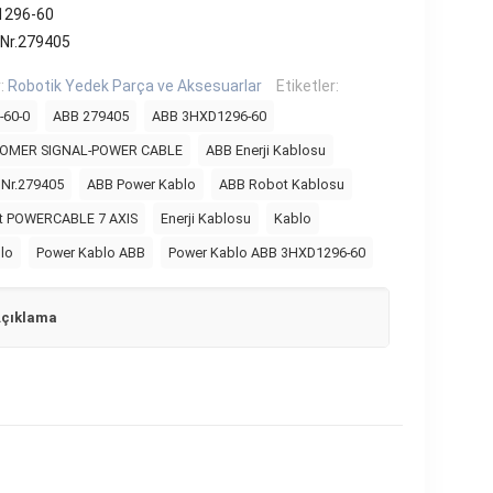
1296-60
 Nr.279405
r:
Robotik Yedek Parça ve Aksesuarlar
Etiketler:
60-0
ABB 279405
ABB 3HXD1296-60
OMER SIGNAL-POWER CABLE
ABB Enerji Kablosu
 Nr.279405
ABB Power Kablo
ABB Robot Kablosu
t POWERCABLE 7 AXIS
Enerji Kablosu
Kablo
lo
Power Kablo ABB
Power Kablo ABB 3HXD1296-60
çıklama