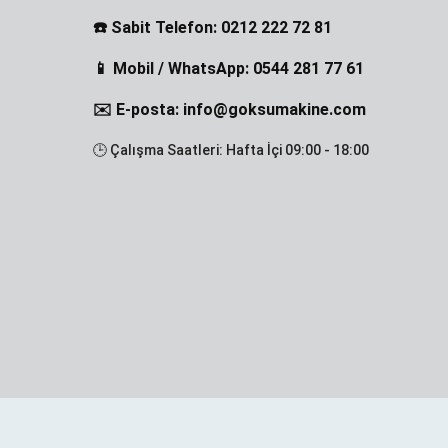
☎️ Sabit Telefon: 0212 222 72 81
📱 Mobil / WhatsApp: 0544 281 77 61
✉️ E-posta: info@goksumakine.com
🕒 Çalışma Saatleri: Hafta İçi 09:00 - 18:00