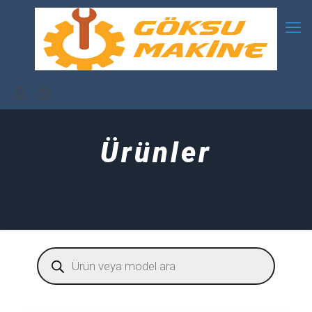
Ürünler
Products
search