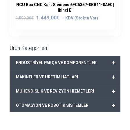
NCU Box CNC Kart Siemens 6FC5357-0BB11-0AE0 |
İkinci El
Orijinal
Şu
1.449,00
€
1.599,00
€
fiyat:
andaki
1.599,00€.
fiyat:
1.449,00€.
Ürün Kategorileri
+
ENDÜSTRİYEL PARÇA VE KOMPONENTLER
+
MAKİNELER VE ÜRETİM HATLARI
+
MÜHENDİSLİK VE REVİZYON HİZMETLERİ
+
OTOMASYON VE ROBOTİK SİSTEMLER