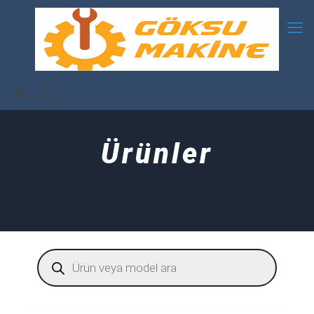
Ürünler
Products
search