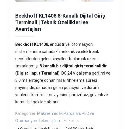
Beckhoff KL1408 8-Kanallı Dijital Giriş
Terminali | Teknik Özellikleri ve
Avantajları
Beckhoff KL1408
, endüstriyel otomasyon
sistemlerinde sahadaki mekanik ve elektronik
sensörlerden gelen sinyalleri toplamak üzere
tasarlanmış,
8 kanallı bir dijital giriş terminalidir
(Digital Input Terminal)
. DC 24 V çalışma gerilimi ve
3.0 ms entegre donanımsal filtreleme süresi
sayesinde, sahadan gelen pozisyon ve durum
verilerini kontrolör seviyesine parazitsiz, güvenli ve
kararlı bir şekilde aktarır.
Kategoriler:
Makine Yedek Parçaları
,
PLC ve
Otomasyon Teknolojileri
Etiketler:
• Otomasyon yedek parça
24V DC giriş kartı