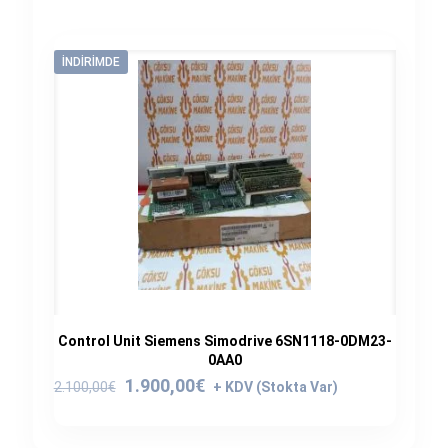
İNDIRIMDE
Control Unit Siemens Simodrive 6SN1118-0DM23-
0AA0
Orijinal
Şu
1.900,00
€
2.100,00
€
fiyat:
andaki
2.100,00€.
fiyat: