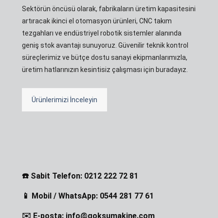
Sektörün öncüsü olarak, fabrikaların üretim kapasitesini
artıracak ikinci el otomasyon ürünleri, CNC takım
tezgahları ve endüstriyel robotik sistemler alanında
geniş stok avantajı sunuyoruz. Güvenilir teknik kontrol
süreçlerimiz ve bütçe dostu sanayi ekipmanlarımızla,
üretim hatlarınızın kesintisiz çalışması için buradayız.
Ürünlerimizi İnceleyin
☎️ Sabit Telefon: 0212 222 72 81
📱 Mobil / WhatsApp: 0544 281 77 61
✉️ E-posta: info@goksumakine.com