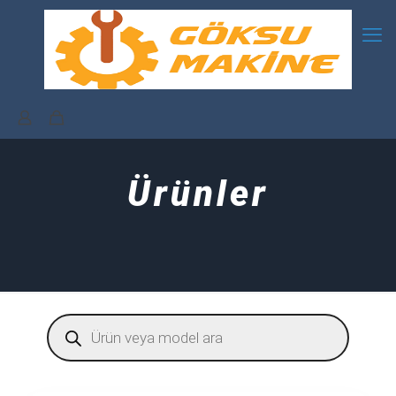
Ürünler
Products
search