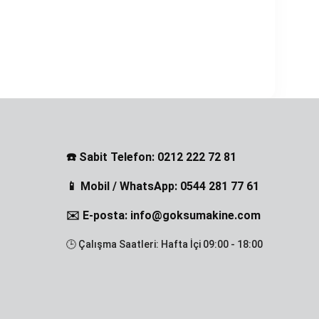
☎️ Sabit Telefon: 0212 222 72 81
📱 Mobil / WhatsApp: 0544 281 77 61
✉️ E-posta: info@goksumakine.com
🕒 Çalışma Saatleri: Hafta İçi 09:00 - 18:00