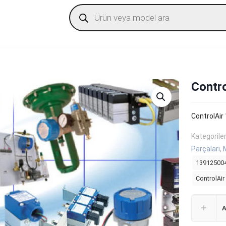
Products
search
Contr
ControlAi
Kategorile
Parçaları
,
13912500
ControlAi
A