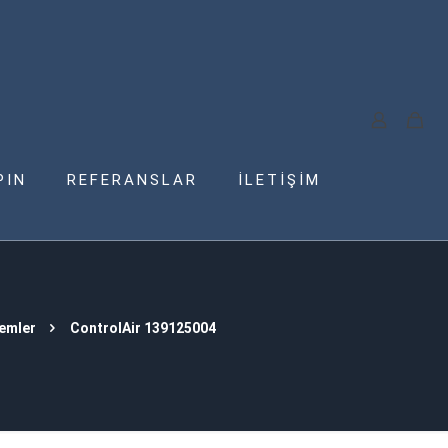
PIN
REFERANSLAR
İLETİŞİM
temler
ControlAir 139125004