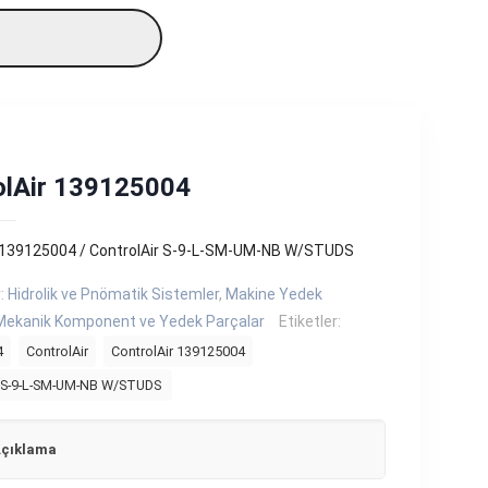
olAir 139125004
r 139125004 / ControlAir S-9-L-SM-UM-NB W/STUDS
r:
Hidrolik ve Pnömatik Sistemler
,
Makine Yedek
Mekanik Komponent ve Yedek Parçalar
Etiketler:
4
ControlAir
ControlAir 139125004
r S-9-L-SM-UM-NB W/STUDS
çıklama