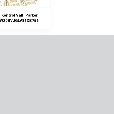
 Kontrol Valfi Parker
W20BVJGLV81XB756