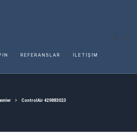
PIN
REFERANSLAR
İLETİŞİM
temler
ControlAir 429883023