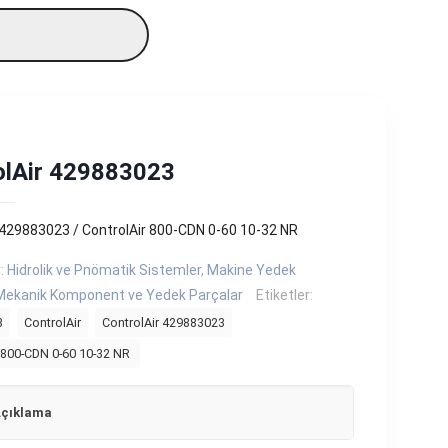
olAir 429883023
 429883023 / ControlAir 800-CDN 0-60 10-32 NR
r:
Hidrolik ve Pnömatik Sistemler
,
Makine Yedek
Mekanik Komponent ve Yedek Parçalar
Etiketler:
3
ControlAir
ControlAir 429883023
 800-CDN 0-60 10-32 NR
çıklama