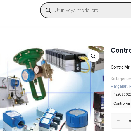
Products
search
Contr
ControlAir
Kategorile
Parçaları
,
42988302
ControlAir
A