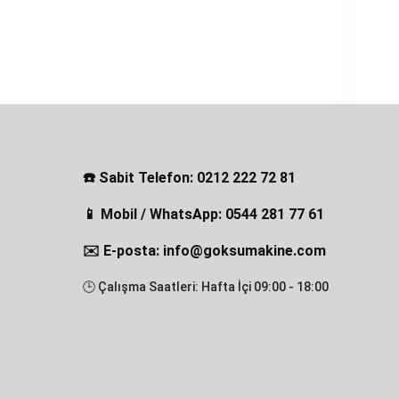
☎️ Sabit Telefon: 0212 222 72 81
📱 Mobil / WhatsApp: 0544 281 77 61
✉️ E-posta: info@goksumakine.com
🕒 Çalışma Saatleri: Hafta İçi 09:00 - 18:00