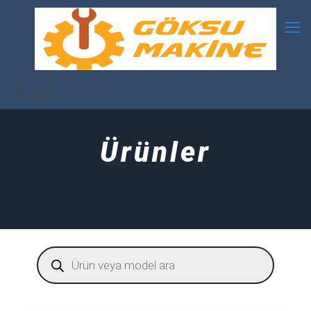
Ürünler
Products
search