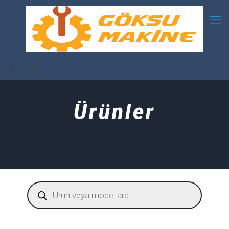
Ürünler
Products
search