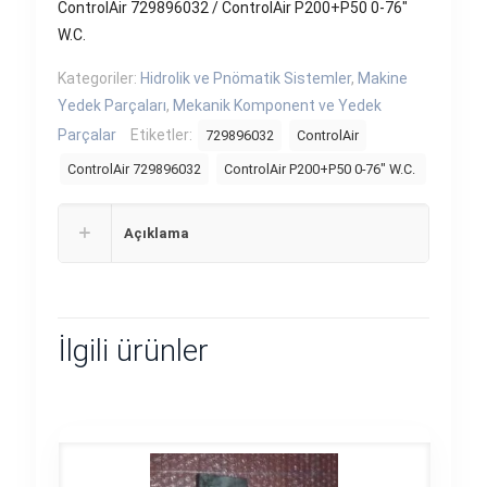
ControlAir 729896032 / ControlAir P200+P50 0-76″
W.C.
Kategoriler:
Hidrolik ve Pnömatik Sistemler
,
Makine
Yedek Parçaları
,
Mekanik Komponent ve Yedek
Parçalar
Etiketler:
729896032
ControlAir
ControlAir 729896032
ControlAir P200+P50 0-76" W.C.
Açıklama
İlgili ürünler