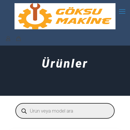
Ürünler
Products
search