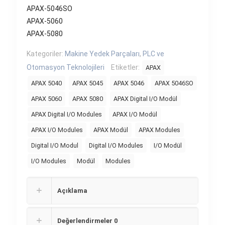
APAX-5046SO
APAX-5060
APAX-5080
Kategoriler:
Makine Yedek Parçaları
,
PLC ve
Otomasyon Teknolojileri
Etiketler:
APAX
APAX 5040
APAX 5045
APAX 5046
APAX 5046SO
APAX 5060
APAX 5080
APAX Digital I/O Modül
APAX Digital I/O Modules
APAX I/O Modül
APAX I/O Modules
APAX Modül
APAX Modules
Digital I/O Modul
Digital I/O Modules
I/O Modül
I/O Modules
Modül
Modules
Açıklama
Değerlendirmeler
0