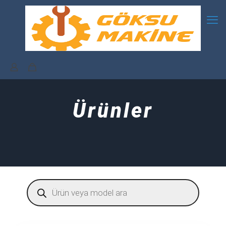
Ürünler
Products
search