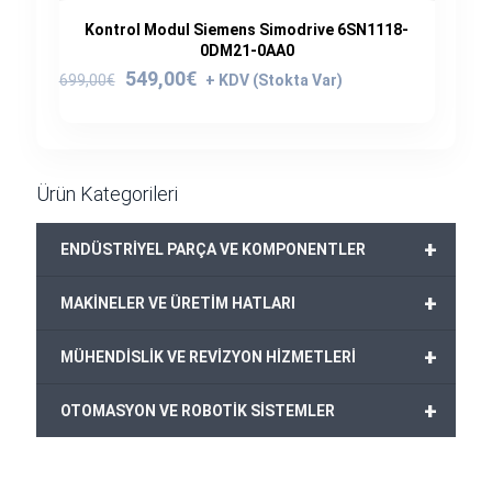
Kontrol Modul Siemens Simodrive 6SN1118-
0DM21-0AA0
Orijinal
Şu
549,00
€
699,00
€
fiyat:
andaki
699,00€.
fiyat:
549,00€.
Ürün Kategorileri
+
ENDÜSTRİYEL PARÇA VE KOMPONENTLER
+
MAKİNELER VE ÜRETİM HATLARI
+
MÜHENDİSLİK VE REVİZYON HİZMETLERİ
+
OTOMASYON VE ROBOTİK SİSTEMLER