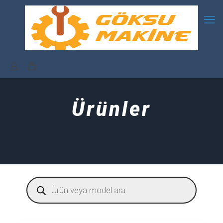
Ürünler
Products
search