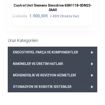
Control Unit Siemens Simodrive 6SN1118-0DM23-
0AA0
Orijinal
Şu
1.900,00
€
2.100,00
€
fiyat:
andaki
2.100,00€.
fiyat:
1.900,00€.
Ürün Kategorileri
+
ENDÜSTRİYEL PARÇA VE KOMPONENTLER
+
MAKİNELER VE ÜRETİM HATLARI
+
MÜHENDİSLİK VE REVİZYON HİZMETLERİ
+
OTOMASYON VE ROBOTİK SİSTEMLER