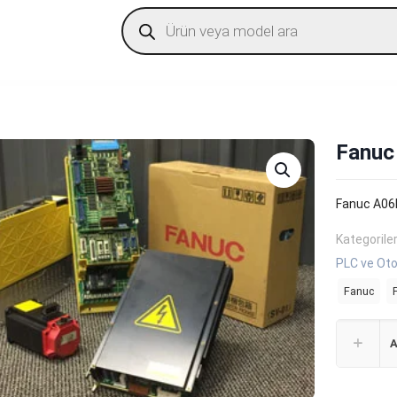
Products
search
Fanuc
Fanuc A06
Kategorile
PLC ve Oto
Fanuc
A