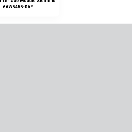
nterface Module Siemens
6AW5455-0AE