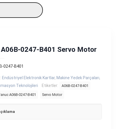
 A06B-0247-B401 Servo Motor
B-0247-B401
r:
Endüstriyel Elektronik Kartlar
,
Makine Yedek Parçaları
,
masyon Teknolojileri
Etiketler:
A06B-0247-B401
Fanuc A06B-0247-B401
Servo Motor
çıklama