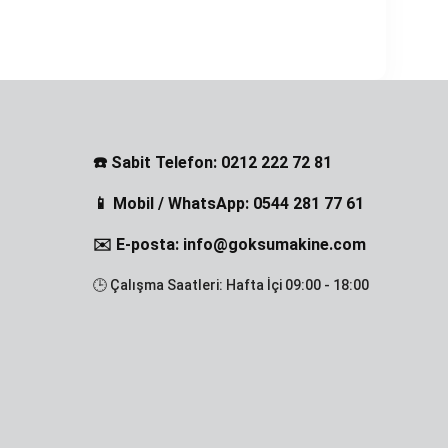
☎️ Sabit Telefon: 0212 222 72 81
📱 Mobil / WhatsApp: 0544 281 77 61
✉️ E-posta: info@goksumakine.com
🕒 Çalışma Saatleri: Hafta İçi 09:00 - 18:00