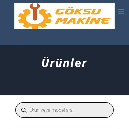
Ürünler
Products
search