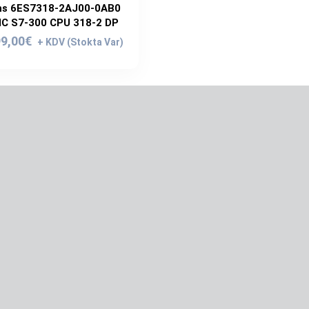
s 6ES7318-2AJ00-0AB0
C S7-300 CPU 318-2 DP
ijinal
Şu
9,00
€
yat:
andaki
9,00€.
fiyat:
499,00€.