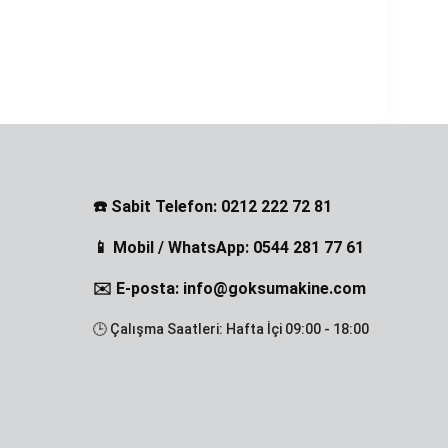
☎️ Sabit Telefon: 0212 222 72 81
📱 Mobil / WhatsApp: 0544 281 77 61
✉️ E-posta: info@goksumakine.com
🕒 Çalışma Saatleri: Hafta İçi 09:00 - 18:00