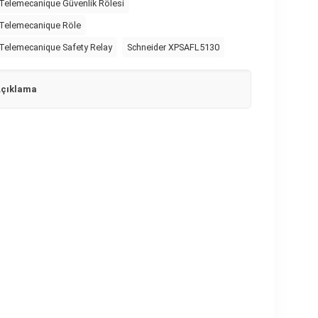
Telemecanique Güvenlik Rölesi
 Telemecanique Röle
 Telemecanique Safety Relay
Schneider XPSAFL5130
çıklama