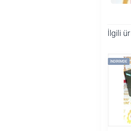
İlgili ü
İNDIRIMDE