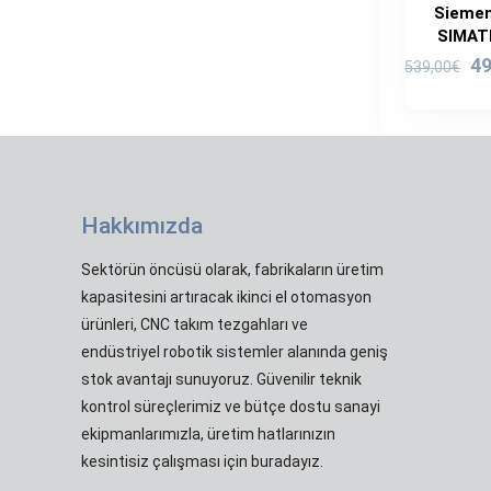
Siemen
SIMATI
Or
49
539,00
€
fi
53
Hakkımızda
Sektörün öncüsü olarak, fabrikaların üretim
kapasitesini artıracak ikinci el otomasyon
ürünleri, CNC takım tezgahları ve
endüstriyel robotik sistemler alanında geniş
stok avantajı sunuyoruz. Güvenilir teknik
kontrol süreçlerimiz ve bütçe dostu sanayi
ekipmanlarımızla, üretim hatlarınızın
kesintisiz çalışması için buradayız.