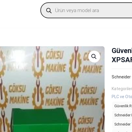
Products
search
Güvenl
XPSA
Schneider
Kategorile
PLC ve Oto
Güvenlik R
Schneider 
Schneider 