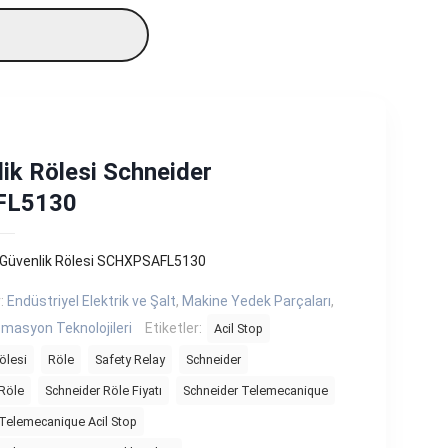
ik Rölesi Schneider
FL5130
 Güvenlik Rölesi SCHXPSAFL5130
r:
Endüstriyel Elektrik ve Şalt
,
Makine Yedek Parçaları
,
masyon Teknolojileri
Etiketler:
Acil Stop
ölesi
Röle
Safety Relay
Schneider
Röle
Schneider Röle Fiyatı
Schneider Telemecanique
Telemecanique Acil Stop